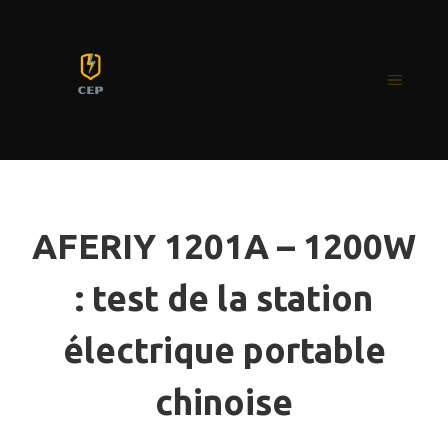
Aller
au
contenu
MENU
AFERIY 1201A – 1200W
: test de la station
électrique portable
chinoise