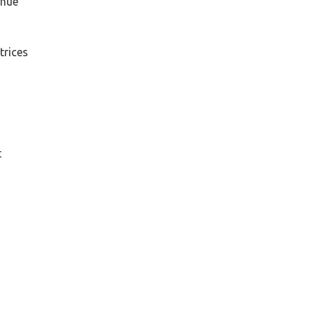
enue
trices
t