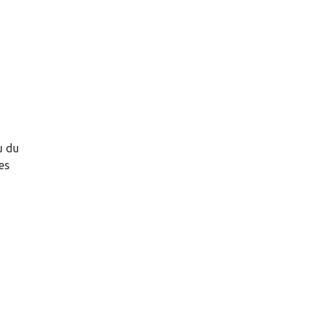
u du
es