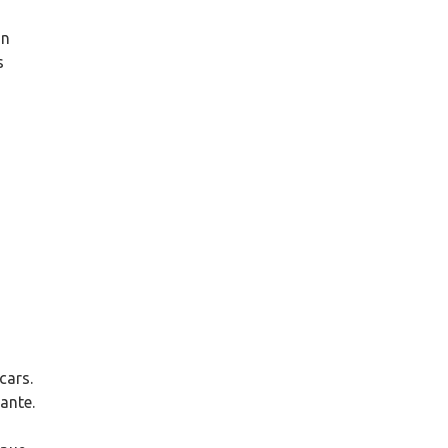
un
s
cars.
tante.