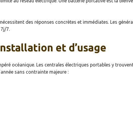
limité au réseau électrique. Une batterie portative est la bienv
 nécessitent des réponses concrètes et immédiates. Les généra
7j/7.
installation et d’usage
péré océanique. Les centrales électriques portables y trouven
’année sans contrainte majeure :