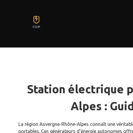
Aller
au
contenu
Station électrique
Alpes : Gu
La région Auvergne-Rhône-Alpes connaît une véritable
portables. Ces générateurs d’énergie autonomes offr