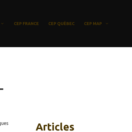
CEP FRANCE
CEP QUÉBEC
CEP MAP
-
ques
Articles