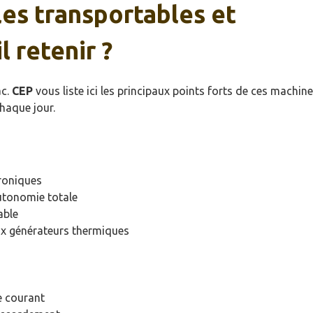
es transportables et
l retenir ?
ac.
CEP
vous liste ici les principaux points forts de ces machin
haque jour.
troniques
utonomie totale
able
ux générateurs thermiques
e courant