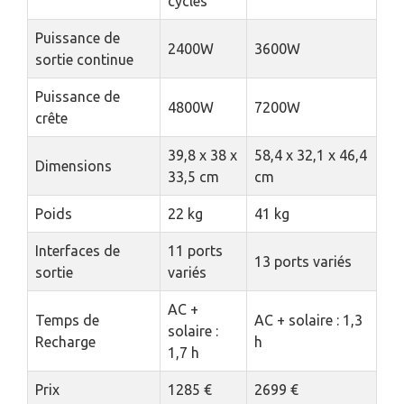
cycles
Puissance de
2400W
3600W
sortie continue
Puissance de
4800W
7200W
crête
39,8 x 38 x
58,4 x 32,1 x 46,4
Dimensions
33,5 cm
cm
Poids
22 kg
41 kg
Interfaces de
11 ports
13 ports variés
sortie
variés
AC +
Temps de
AC + solaire : 1,3
solaire :
Recharge
h
1,7 h
Prix
1285 €
2699 €