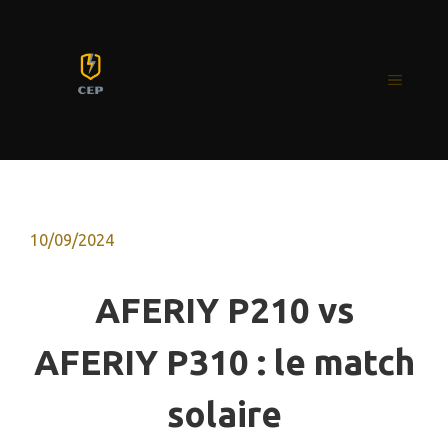
Aller
au
contenu
MENU
10/09/2024
AFERIY P210 vs
AFERIY P310 : le match
solaire