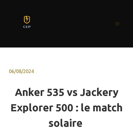
Aller
au
contenu
MENU
06/08/2024
Anker 535 vs Jackery
Explorer 500 : le match
solaire