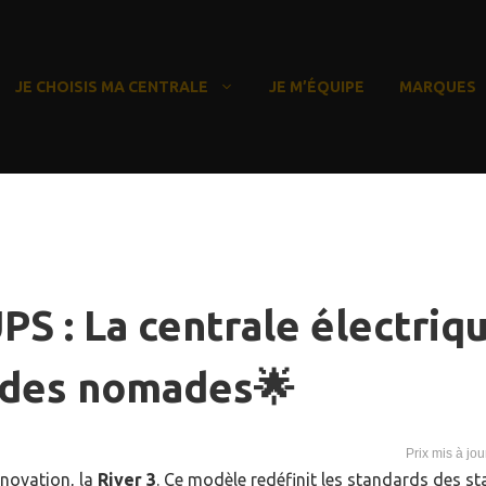
JE CHOISIS MA CENTRALE
JE M’ÉQUIPE
MARQUES
PS : La centrale électriq
 des nomades🌟
novation, la
River 3
. Ce modèle redéfinit les standards des st