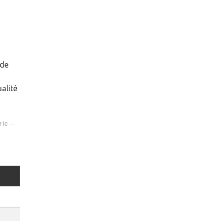
 de
alité
—