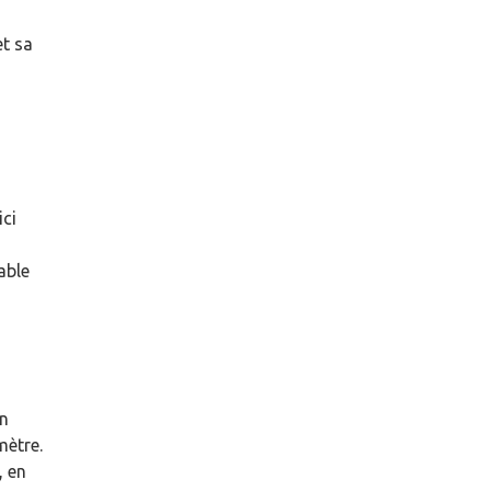
et sa
ici
able
un
mètre.
, en