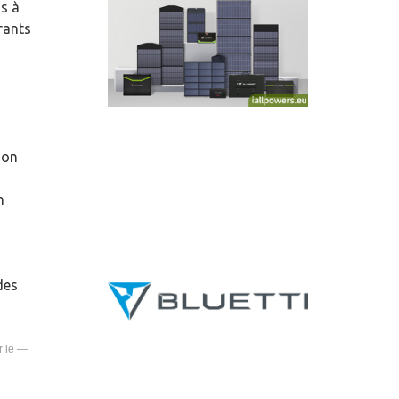
s à
rants
ion
n
des
—