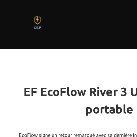
Aller
au
contenu
EF EcoFlow River 3 U
portable
EcoFlow signe un retour remarqué avec sa dernière in