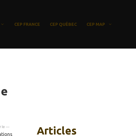
CEP FRANCE
CEP QUÉBEC
CEP MAP
ue
Articles
—
ations