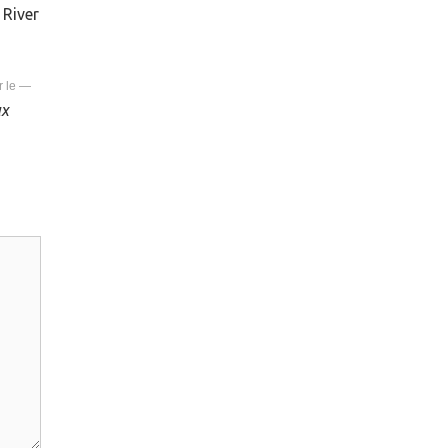
 River
—
ux