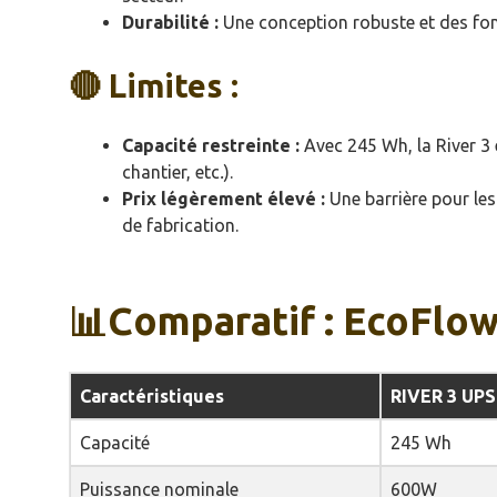
Durabilité :
Une conception robuste et des fonc
🔴 Limites :
Capacité restreinte :
Avec 245 Wh, la River 3 
chantier, etc
.
).
Prix légèrement élevé :
Une barrière pour les 
de fabrication.
📊Comparatif : EcoFlow
Caractéristiques
RIVER 3 UPS
Capacité
245 Wh
Puissance nominale
600W