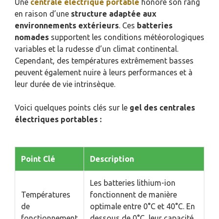
Une
centrale électrique portable
honore son rang
en raison d’une
structure adaptée aux
environnements extérieurs
. Ces
batteries
nomades
supportent les conditions météorologiques
variables et la rudesse d’un climat continental.
Cependant, des températures extrêmement basses
peuvent également nuire à leurs performances et à
leur durée de vie intrinsèque.
Voici quelques points clés sur le
gel des centrales
électriques portables :
Point Clé
Description
Les batteries lithium-ion
Températures
fonctionnent de manière
de
optimale entre 0°C et 40°C. En
fonctionnement
dessous de 0°C, leur capacité