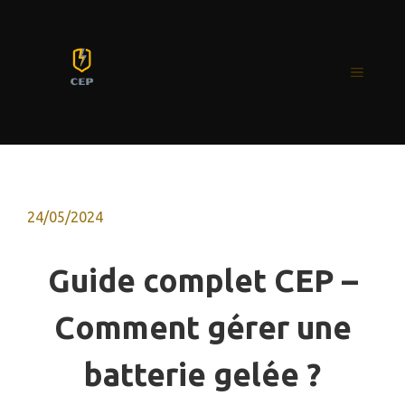
Aller
au
contenu
MENU
24/05/2024
Guide complet CEP –
Comment gérer une
batterie gelée ?